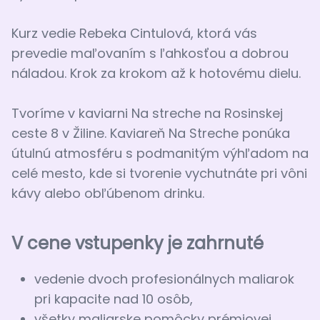
Kurz vedie Rebeka Cintulová, ktorá vás
prevedie maľovaním s ľahkosťou a dobrou
náladou. Krok za krokom až k hotovému dielu.
Tvoríme v kaviarni Na streche na Rosinskej
ceste 8 v Žiline. Kaviareň Na Streche ponúka
útulnú atmosféru s podmanitým výhľadom na
celé mesto, kde si tvorenie vychutnáte pri vôni
kávy alebo obľúbenom drinku.
V cene vstupenky je zahrnuté
vedenie dvoch profesionálnych maliarok
pri kapacite nad 10 osôb,
všetky maliarske pomôcky prémiovej