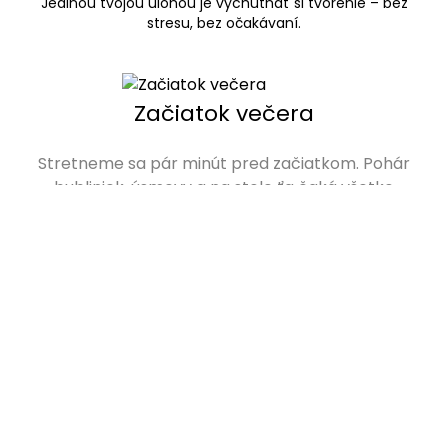
Jedinou tvojou úlohou je vychutnať si tvorenie – bez
stresu, bez očakávaní.
Začiatok večera
Stretneme sa pár minút pred začiatkom. Pohár
bubliniek, úsmevy a na stole ťa čaká všetko
pripravené - plátno, farby, pomôcky aj zástera.
Chytáš štetec do ruky
Môžeme ísť na to, prvé ťahy štetca ťa vtiahnu do
tvorivého sveta. V tejto chvíli neexistuje správne ani
nesprávne, len tvoj vlastný príbeh na plátne.