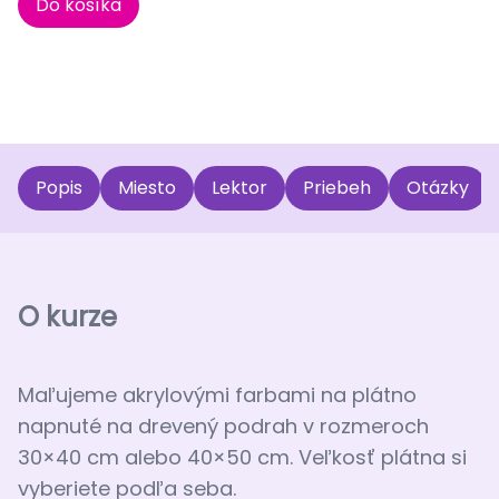
Do košíka
Popis
Miesto
Lektor
Priebeh
Otázky
O kurze
Maľujeme akrylovými farbami na plátno
napnuté na drevený podrah v rozmeroch
30×40 cm alebo 40×50 cm. Veľkosť plátna si
vyberiete podľa seba.