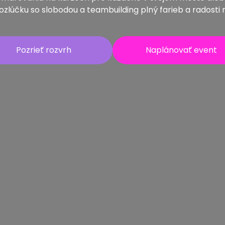
rozlúčku so slobodou a teambuilding plný farieb a radosti 
Pozrieť rozvrh
Naplánovať event