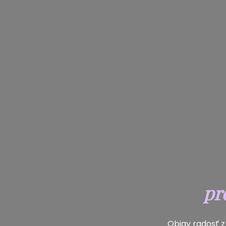
pr
Objav radosť 