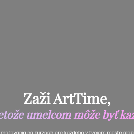
Zaži ArtTime,
etože umelcom môže byť ka
z maľovania na kurzoch pre každého v tvojom meste alebo