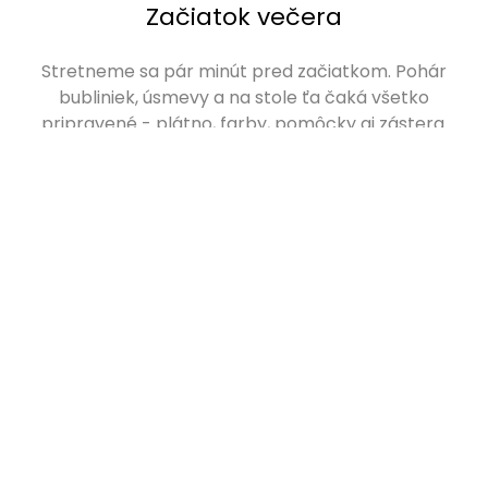
Začiatok večera
Stretneme sa pár minút pred začiatkom. Pohár
bubliniek, úsmevy a na stole ťa čaká všetko
pripravené - plátno, farby, pomôcky aj zástera.
Chytáš štetec do ruky
Môžeme ísť na to, prvé ťahy štetca ťa vtiahnu do
tvorivého sveta. V tejto chvíli neexistuje správne ani
nesprávne, len tvoj vlastný príbeh na plátne.
Čas maľovania, čas zážitku
Za 2-3 hodiny vznikne dielo, ktoré bude niesť tvoj