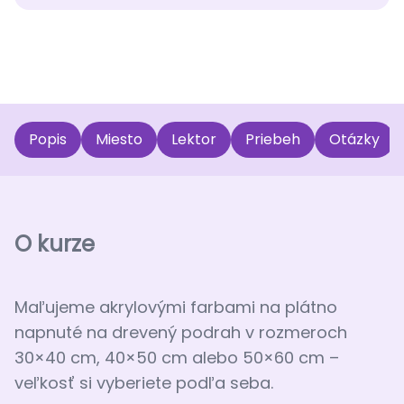
Popis
Miesto
Lektor
Priebeh
Otázky
O kurze
Maľujeme akrylovými farbami na plátno
napnuté na drevený podrah v rozmeroch
30×40 cm, 40×50 cm alebo 50×60 cm –
veľkosť si vyberiete podľa seba.