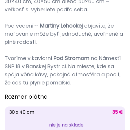
30×40 cm, 40×50 cm alebo 50×60 cm –
veľkosť si vyberiete podľa seba.
Pod vedením
Martiny Lehockej
objavíte, že
maľovanie môže byť jednoduché, uvoľnené a
plné radosti.
Tvoríme v kaviarni
Pod Stromom
na Námestí
SNP 18 v Banskej Bystrici. Na mieste, kde sa
spája vôňa kávy, pokojná atmosféra a pocit,
že čas tu plynie pomalšie.
Rozmer plátna
30 x 40 cm
35 €
nie je na sklade